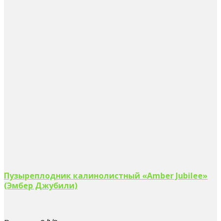
Пузыреплодник калинолистный «Amber Jubilee»
(Эмбер Джубили)