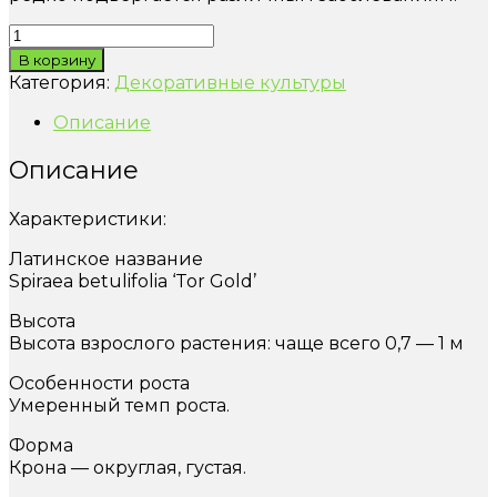
Количество
товара
В корзину
Спирея
Категория:
Декоративные культуры
березолистная
"Tor
Описание
Gold"
Описание
Характеристики:
Латинское название
Spiraea betulifolia ‘Tor Gold’
Высота
Высота взрослого растения: чаще всего 0,7 — 1 м
Особенности роста
Умеренный темп роста.
Форма
Крона — округлая, густая.