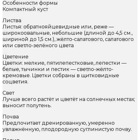
Особенности формы
Компактный куст
Листва
Листья: обратнояйцевидные или, реже —
широкоовальные, небольшие (длиной до 4,5 см.,
шириной до 1,5 см.), жёлто-салатового, салатового
или светло-зелёного цвета
Цветение
Цветки: мелкие, пятилепестковые, лепестки —
белые, тычинки и пестик — светло-жёлто-
кремовые. Цветки собраны в щитковидные
соцветия.
Свет
Лучше всего растёт и цветёт на солнечных местах;
выносит полутень.
Почва
Предпочитает дренированную, умеренно
увлажнённую, плодородную суглинистую почву.