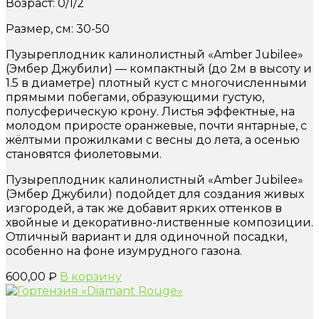
Возраст: 0/1/2
Размер, см: 30-50
Пузыреплодник калинолистный «Amber Jubilee»
(Эмбер Джубили) — компактный (до 2м в высоту и
1.5 в диаметре) плотный куст с многочисленными
прямыми побегами, образующими густую,
полусферическую крону. Листья эффектные, на
молодом приросте оранжевые, почти янтарные, с
жёлтыми прожилками с весны до лета, а осенью
становятся фиолетовыми.
Пузыреплодник калинолистный «Amber Jubilee»
(Эмбер Джубили) подойдет для создания живых
изгородей, а так же добавит ярких оттенков в
хвойные и декоративно-лиственные композиции.
Отличный вариант и для одиночной посадки,
особенно на фоне изумрудного газона.
600,00
₽
В корзину