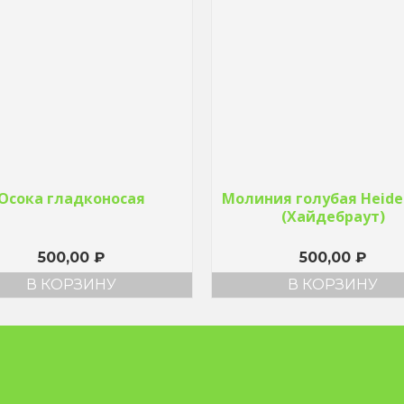
Осока гладконосая
Молиния голубая Heide
(Хайдебраут)
500,00
₽
500,00
₽
В КОРЗИНУ
В КОРЗИНУ