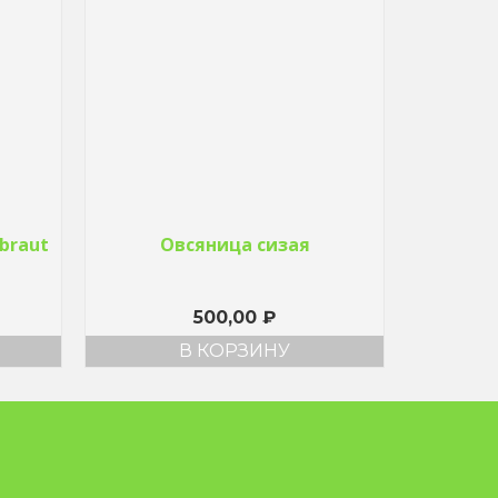
braut
Овсяница сизая
500,00
₽
В КОРЗИНУ