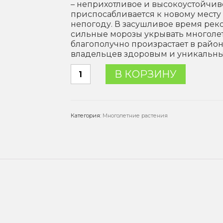
– неприхотливое и высокоустойчиво
приспосабливается к новому месту 
непогоду. В засушливое время реко
сильные морозы укрывать многоле
благополучно произрастает в район
владельцев здоровым и уникальн
Количество
В КОРЗИНУ
товара
Вейник
остроцветковый
Overdam
Категория:
Многолетние растения
(Овердам)