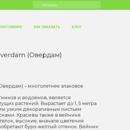
Искать:
ПИТОМНИК
КАК ЗАКАЗАТЬ
БЛОГ
verdam (Овердам)
вердам) – многолетнее злаковое
ников и водоёмов, является
их растений. Вырастает до 1, 5 метра
оим узким декоративным листьям
сками. Красивы также в вейнике
тёлок, высокие, вначале цветения
иобретают буро-желтый оттенок. Вейник