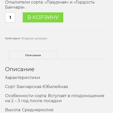
Опылители сорта: «Лазурная» и «Гордость
Бакчара».
Количество
В КОРЗИНУ
товара
Жимолость
"Бакчарская
Юбилейная",
Категория:
Ягодные культуры
30-
40
см
Описание
Описание
Характеристики
Сорт: Бакчарская Юбилейная
Особенности сорта: Вступает в плодоношение
на 2 – 3 год после посадки
Высота: Среднерослое