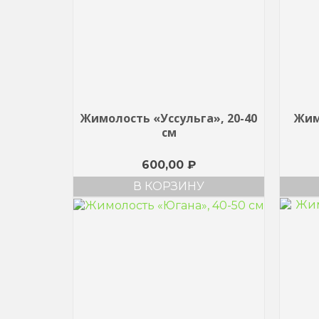
Жимолость «Уссульга», 20-40
Жим
см
600,00
₽
В КОРЗИНУ