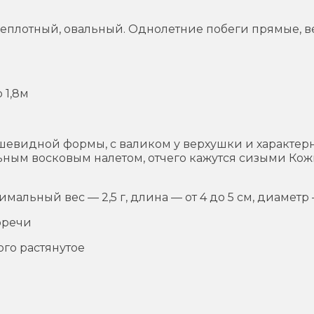
днеплотный, овальный. Однолетние побеги прямые, 
 1,8м
евидной формы, с валиком у верхушки и характерно
ьным восковым налетом, отчего кажутся сизыми Кожи
имальный вес — 2,5 г, длина — от 4 до 5 см, диаметр —
горечи
го растянутое