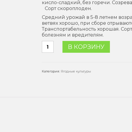
кисло-сладкий, без горечи. Созрев
Сорт скороплоден.
Средний урожай в 5-8 летнем возрас
ветвях хорошо, при сборе отрываютс
Транспортабельность хорошая. Сорт
болезням и вредителям.
Количество
В КОРЗИНУ
товара
Жимолость
"Дочь
Великана",
Категория:
Ягодные культуры
20-
30
см