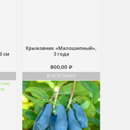
Крыжовник «Малошипный»,
0 см
3 года
800,00
₽
В КОРЗИНУ