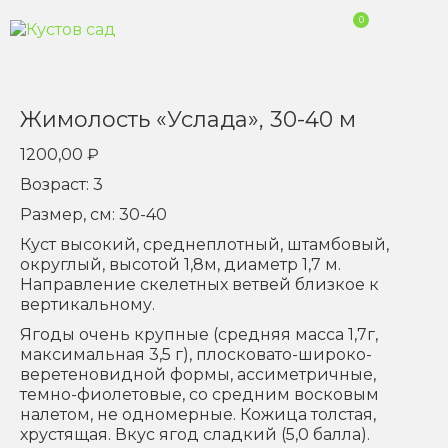
0
Жимолость «Услада», 30-40 м
1200,00
₽
Возраст: 3
Размер, см: 30-40
Куст высокий, среднеплотный, штамбовый,
округлый, высотой 1,8м, диаметр 1,7 м.
Направление скелетных ветвей близкое к
вертикальному.
Ягоды очень крупные (средняя масса 1,7г,
максимальная 3,5 г), плосковато-широко-
веретеновидной формы, ассиметричные,
темно-фиолетовые, со средним восковым
налетом, не одномерные. Кожица толстая,
хрустящая. Вкус ягод сладкий (5,0 балла).