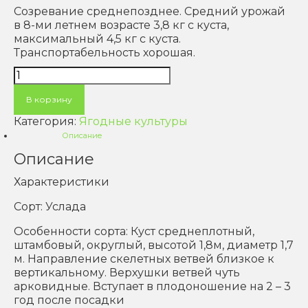
Созревание среднепозднее. Средний урожай
в 8-ми летнем возрасте 3,8 кг с куста,
максимальный 4,5 кг с куста.
Транспортабельность хорошая.
Количество
товара
Жимолость
В корзину
"Услада",
Категория:
Ягодные культуры
30-
Описание
40
м
Описание
Характеристики
Сорт: Услада
Особенности сорта: Куст среднеплотный,
штамбовый, округлый, высотой 1,8м, диаметр 1,7
м. Направление скелетных ветвей близкое к
вертикальному. Верхушки ветвей чуть
арковидные. Вступает в плодоношение на 2 – 3
год после посадки