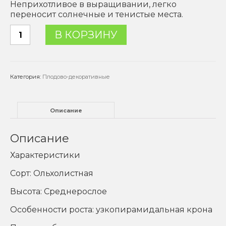
Неприхотливое в выращивании, легко
переносит солнечные и тенистые места.
Количество
В КОРЗИНУ
товара
Ирга
"Ольхолистная"
-
Категория:
Плодово-декоративные
2
года
Описание
Описание
Характеристики
Сорт: Ольхолистная
Высота: Среднерослое
Особенности роста: узкопирамидальная крона