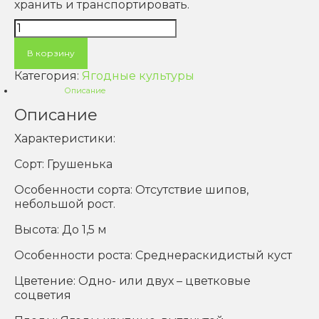
хранить и транспортировать.
Количество
товара
Крыжовник
В корзину
"Грушенька",
Категория:
Ягодные культуры
2
Описание
года
Описание
Характеристики:
Сорт: Грушенька
Особенности сорта: Отсутствие шипов,
небольшой рост.
Высота: До 1,5 м
Особенности роста: Среднераскидистый куст
Цветение: Одно- или двух – цветковые
соцветия