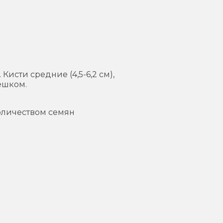
исти средние (4,5-6,2 см),
ешком.
оличеством семян