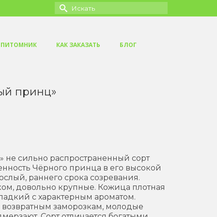
Искать:
ПИТОМНИК
КАК ЗАКАЗАТЬ
БЛОГ
ый принц»
 не сильно распространенный сорт
нность Чёрного принца в его высокой
ослый, раннего срока созревания.
ком, довольно крупные. Кожица плотная
 сладкий с характерным ароматом.
 возвратным заморозкам, молодые
мерзают. Сорт отличается богатыми