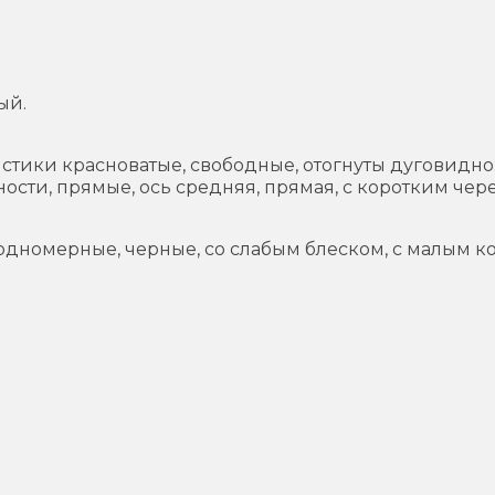
ый.
ики красноватые, свободные, отогнуты дуговидно. К
сти, прямые, ось средняя, прямая, с коротким чер
одномерные, черные, со слабым блеском, с малым к