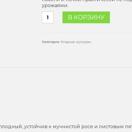
урожаями.
Количество
В КОРЗИНУ
товара
Смородина
черная
"Черный
Категория:
Ягодные культуры
принц"
плодный, устойчив к мучнистой росе и листовым пя