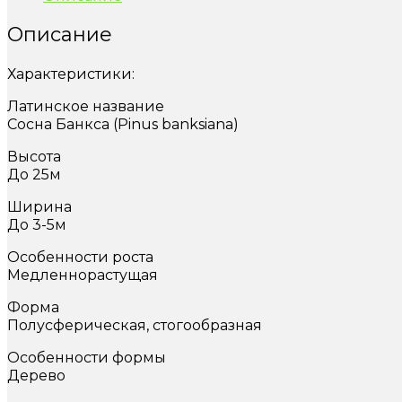
10
Описание
лет
Характеристики:
Латинское название
Сосна Банкса (Pinus banksiana)
Высота
До 25м
Ширина
До 3-5м
Особенности роста
Медленнорастущая
Форма
Полусферическая, стогообразная
Особенности формы
Дерево