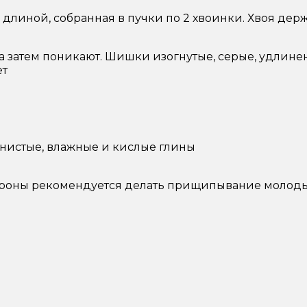
м длиной, собранная в пучки по 2 хвоинки. Хвоя держ
 затем поникают. Шишки изогнутые, серые, удлине
ет
енистые, влажные и кислые глины
роны рекомендуется делать прищипывание молоды