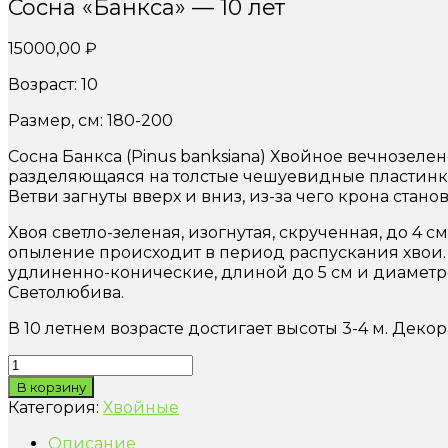
Сосна «Банкса» — 10 лет
15000,00
₽
Возраст: 10
Размер, см: 180-200
Сосна Банкса (Pinus banksiana) Хвойное вечнозелен
разделяющаяся на толстые чешуевидные пластинки.
Ветви загнуты вверх и вниз, из-за чего крона станов
Хвоя светло-зеленая, изогнутая, скрученная, до 4 
опыление происходит в период распускания хвои.
удлиненно-конические, длиной до 5 см и диаметро
Светолюбива.
В 10 летнем возрасте достигает высоты 3-4 м. Дек
Количество
товара
В корзину
Сосна
Категория:
Хвойные
"Банкса"
-
Описание