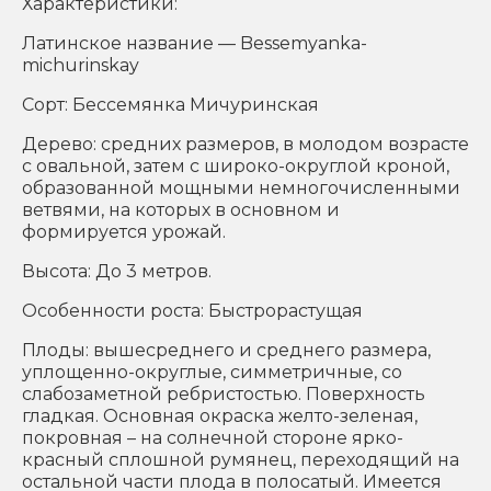
Характеристики:
Латинское название — Bessemyanka-
michurinskay
Сорт: Бессемянка Мичуринская
Дерево: средних размеров, в молодом возрасте
с овальной, затем с широко-округлой кроной,
образованной мощными немногочисленными
ветвями, на которых в основном и
формируется урожай.
Высота: До 3 метров.
Особенности роста: Быстрорастущая
Плоды: вышесреднего и среднего размера,
уплощенно-округлые, симметричные, со
слабозаметной ребристостью. Поверхность
гладкая. Основная окраска желто-зеленая,
покровная – на солнечной стороне ярко-
красный сплошной румянец, переходящий на
остальной части плода в полосатый. Имеется