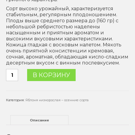
Сорт высоко урожайный, характеризуется
стабильным, регулярным плодоношением.
Плоды выше среднего размера до (160 гр) с
небольшой ребристостью наделены
насыщенным и приятным ароматом и
высокими вкусовыми характеристиками.
Кожица гладкая с восковым налетом. Мякоть
очень приятной консистенции кремовая,
сочная, ароматная, обладающая кисло-сладким
десертным вкусом с винным послевкусием.
Количество
В КОРЗИНУ
товара
Яблоня
"Бессемянка
Мичуринская"
Категория:
Яблоня низкорослая – осенние сорта
-
1
года
Описание