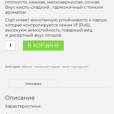
плотности, нежная, мелкозернистая, сочная.
Вкус кисло-сладкий , гармоничный с тонким
ароматом.
Сорт имеет моногенную устойчивость к парше,
которая контролируется геном Vf (Rvi6),
высокуюя зимостойкость, товарный вид
и десертный вкус плодов.
Количество
В КОРЗИНУ
товара
Яблоня
"Красуля"
Категория:
Яблоня - семенной подвой "ранет пурпурный"
Описание
Описание
Характеристики: