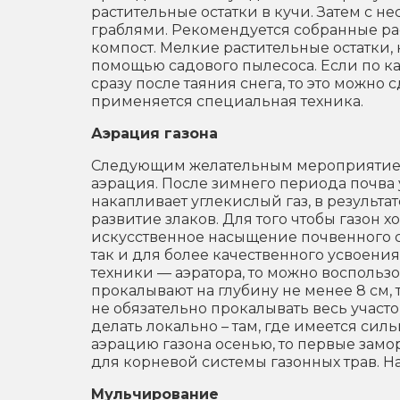
растительные остатки в кучи. Затем с 
граблями. Рекомендуется собранные рас
компост. Мелкие растительные остатки,
помощью садового пылесоса. Если по к
сразу после таяния снега, то это можно
применяется специальная техника.
Аэрация газона
Следующим желательным мероприятием
аэрация. После зимнего периода почва 
накапливает углекислый газ, в результа
развитие злаков. Для того чтобы газон 
искусственное насыщение почвенного с
так и для более качественного усвоени
техники — аэратора, то можно восполь
прокалывают на глубину не менее 8 см, 
не обязательно прокалывать весь участо
делать локально – там, где имеется сил
аэрацию газона осенью, то первые замо
для корневой системы газонных трав. Н
Мульчирование