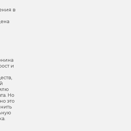
ения в
дена
ернина
рост и
еств,
ой
емлю
та. Но
но это
лнить
льную
а.