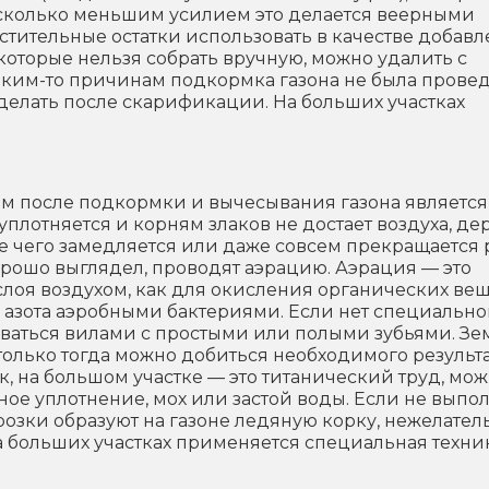
несколько меньшим усилием это делается веерными
тительные остатки использовать в качестве добавл
 которые нельзя собрать вручную, можно удалить с
аким-то причинам подкормка газона не была прове
 сделать после скарификации. На больших участках
 после подкормки и вычесывания газона является
уплотняется и корням злаков не достает воздуха, д
те чего замедляется или даже совсем прекращается 
хорошо выглядел, проводят аэрацию. Аэрация — это
лоя воздухом, как для окисления органических вещ
я азота аэробными бактериями. Если нет специальн
зоваться вилами с простыми или полыми зубьями. З
только тогда можно добиться необходимого результа
к, на большом участке — это титанический труд, мож
ьное уплотнение, мох или застой воды. Если не выпо
розки образуют на газоне ледяную корку, нежелате
а больших участках применяется специальная техник