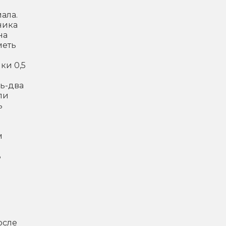
ала.
ника
на
меть
ки 0,5
нь-два
ли
ь
м
ь
осле