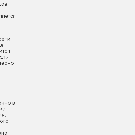
дов
ляется
беги,
ще
ится
Если
мерно
е
енно в
тки
мя,
ого
вно