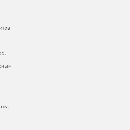
ктов
ор,
ксным
ины;