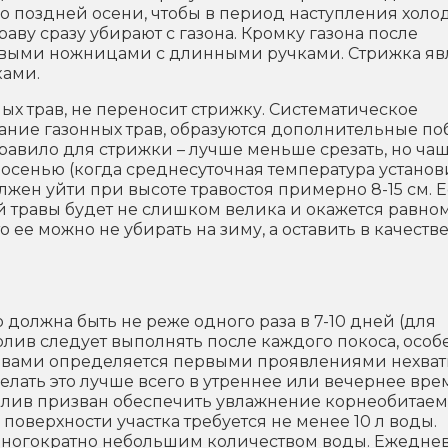
до поздней осени, чтобы в период наступления холо
ву сразу убирают с газона. Кромку газона после
выми ножницами с длинными ручками. Стрижка яв
ками.
ных трав, не переносит стрижку. Систематическое
ние газонных трав, образуются дополнительные по
равило для стрижки – лучше меньше срезать, но ча
осенью (когда среднесуточная температура установ
олжен уйти при высоте травостоя примерно 8-15 см. 
 травы будет не слишком велика и окажется равно
 ее можно не убирать на зиму, а оставить в качеств
о должна быть не реже одного раза в 7-10 дней (для
олив следует выполнять после каждого покоса, особ
ливами определяется первыми проявлениями нехва
Делать это лучше всего в утреннее или вечернее вре
олив призван обеспечить увлажнение корнеобитаем
2 поверхности участка требуется не менее 10 л воды.
 многократно небольшим количеством воды. Ежедне