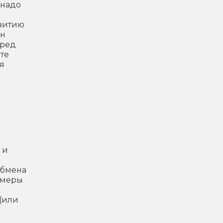
 надо
звитию
он
еред
те
я
 и
обмена
 меры
(или
я