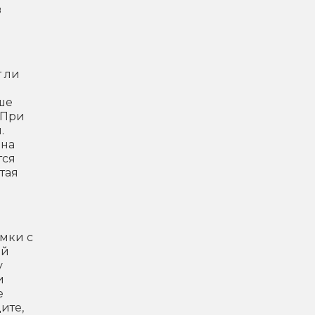
в
т ли
ше
 При
.
она
тся
тая
рмки с
ой
у
и
е
ите,