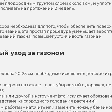
и плодородным грунтом слоем около 1 см., и уплотн
поливать на протяжении 2 недель.
усора необходима для того, чтобы обеспечить повер
тривание, эта простая процедура уменьшает вероят
еваний газона, повышает устойчивость газона к
ый уход за газоном
окрова 20-25 см необходимо исключить детские иг
 покрова на газоне – снег, убираемый с дорожек, не
ы;
бли или другой инструмент (это исключает образова
ледствие, кислородного голодания растений);
м работам – наточить или заменить ножи, у бензин