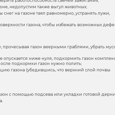
верить работоспособность свечей зажигания;
зоне, недопустим также выгул животных;
 снег на газоне таял равномерно, устранять лужи,
верхности газона, чтобы избежать возможных дефе
, прочесывая газон веерными граблями, убрать мус
 не опускается ниже нуля, подкормить газон компле
после подкормки газон нужно полить;
ию газона (убедившись, что верхний слой почвы
зон с помощью подсева или укладки готовой дерн
а.