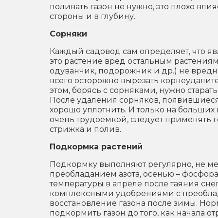
поливать газон не нужно, это плохо вли
стороны и в глубину.
Сорняки
Каждый садовод сам определяет, что явл
это растение вред остальным растениям
одуванчик, подорожник и др.) не вредны
всего осторожно вырезать корнеудалит
этом, борясь с сорняками, нужно старат
После удаления сорняков, появившиеся 
хорошо уплотнить. И только на больших
очень трудоемкой, следует применять 
стрижка и полив.
Подкормка растений
Подкормку выполняют регулярно, не мен
преобладанием азота, осенью – фосфор
температуры в апреле после таяния сне
комплексными удобрениями с преоблада
восстановление газона после зимы. Нор
подкормить газон до того, как начала от