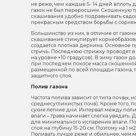
не реже, чем каждые 5- 14 дней вплоть 
газон не был переросшим. Скошенную тра
скашивания удобно подравнивать садо
прекрасным средством борьбы с сорня
Большинство из них, в отличие от газон
скашивание стимулирует корнеобразова
создается плотная дернина. Основное п
стричь. Последнюю стрижку проводят в 
на уровне +10 градусов). В зиму газон д
при последнем покосе масса скошенной
размещенной по всей площади газона, то
защитного слоя.
Полив газона
Частота полива зависит от типа почвы, н
среднесуглинистых почв). Кроме того, п
сухие летние дни. Интервал между по
влаги – трава начинает слегка увядать. 
для минимального испарения влаги. П
слоя на глубину 15-20 см. Поэтому на 1 м
Поливать лучше реже и обильнее, чем