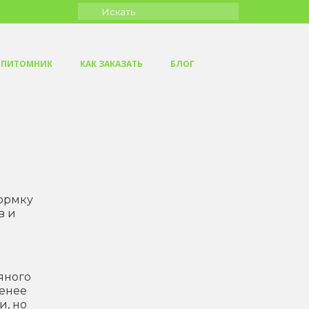
Искать:
ПИТОМНИК
КАК ЗАКАЗАТЬ
БЛОГ
кормку
в и
яного
менее
и, но