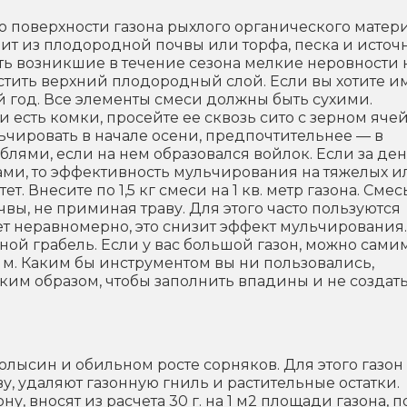
 поверхности газона рыхлого органического матери
ит из плодородной почвы или торфа, песка и источ
ть возникшие в течение сезона мелкие неровности 
стить верхний плодородный слой. Если вы хотите и
 год. Все элементы смеси должны быть сухими.
 есть комки, просейте ее сквозь сито с зерном ячей
льчировать в начале осени, предпочтительнее — в
блями, если на нем образовался войлок. Если за де
ми, то эффективность мульчирования на тяжелых и
. Внесите по 1,5 кг смеси на 1 кв. метр газона. Смес
вы, не приминая траву. Для этого часто пользуются
т неравномерно, это снизит эффект мульчирования.
ной грабель. Если у вас большой газон, можно сами
5 м. Каким бы инструментом вы ни пользовались,
аким образом, чтобы заполнить впадины и не создат
лысин и обильном росте сорняков. Для этого газон
у, удаляют газонную гниль и растительные остатки.
, вносят из расчета 30 г. на 1 м2 площади газона, п