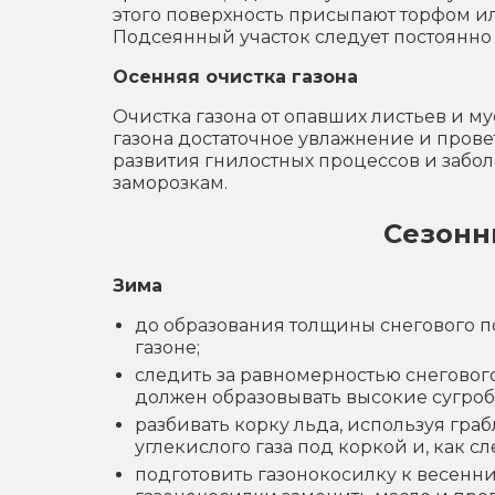
этого поверхность присыпают торфом ил
Подсеянный участок следует постоянно 
Осенняя очистка газона
Очистка газона от опавших листьев и м
газона достаточное увлажнение и прове
развития гнилостных процессов и забол
заморозкам.
Сезонн
Зима
до образования толщины снегового п
газоне;
следить за равномерностью снегового
должен образовывать высокие сугроб
разбивать корку льда, используя гра
углекислого газа под коркой и, как с
подготовить газонокосилку к весенни