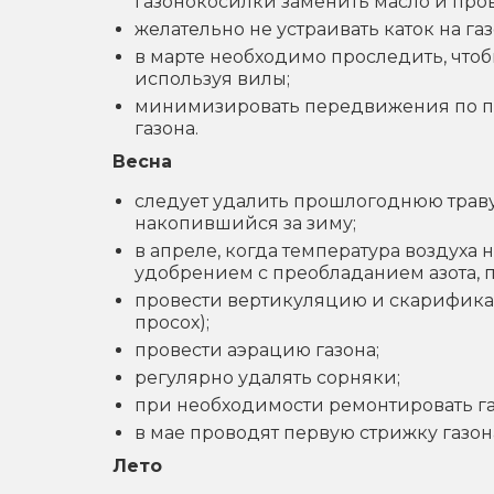
газонокосилки заменить масло и про
желательно не устраивать каток на га
в марте необходимо проследить, чтобы
используя вилы;
минимизировать передвижения по по
газона.
Весна
следует удалить прошлогоднюю траву
накопившийся за зиму;
в апреле, когда температура воздуха
удобрением с преобладанием азота, 
провести вертикуляцию и скарификац
просох);
провести аэрацию газона;
регулярно удалять сорняки;
при необходимости ремонтировать га
в мае проводят первую стрижку газон
Лето