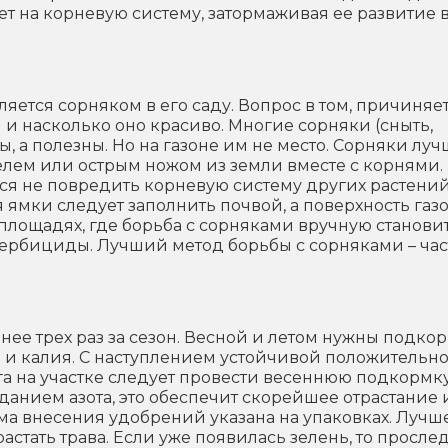
яет на корневую систему, затормаживая ее развитие 
яется сорняком в его саду. Вопрос в том, причиняе
 и насколько оно красиво. Многие сорняки (сныть,
, а полезны. Но на газоне им не место. Сорняки луч
елем или острым ножом из земли вместе с корнями.
ься не повредить корневую систему других растений
ямки следует заполнить почвой, а поверхность газ
 площадях, где борьба с сорняками вручную станови
гербициды. Лучший метод борьбы с сорняками – час
ее трех раз за сезон. Весной и летом нужны подко
а и калия. С наступлением устойчивой положительн
га на участке следует провести весеннюю подкормк
нием азота, это обеспечит скорейшее отрастание 
ма внесения удобрений указана на упаковках. Лучш
растать трава. Если уже появилась зелень, то прослед