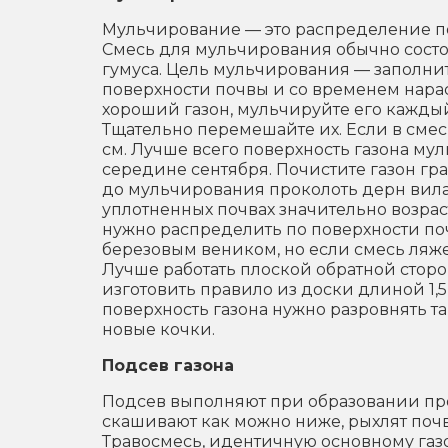
Мульчирование — это распределение по
Смесь для мульчирования обычно состо
гумуса. Цель мульчирования — заполни
поверхности почвы и со временем нара
хороший газон, мульчируйте его каждый
Тщательно перемешайте их. Если в смеси
см. Лучше всего поверхность газона му
середине сентября. Почистите газон гра
до мульчирования проколоть дерн вила
уплотненных почвах значительно возрастет
нужно распределить по поверхности поч
березовым веником, но если смесь ляже
Лучше работать плоской обратной сторо
изготовить правило из доски длиной 1,
поверхность газона нужно разровнять т
новые кочки.
Подсев газона
Подсев выполняют при образовании про
скашивают как можно ниже, рыхлят почв
Травосмесь, идентичную основному газону