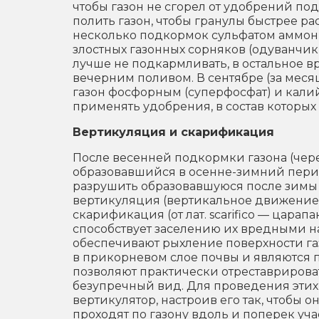
чтобы газон не сгорел от удобрений по
полить газон, чтобы гранулы быстрее ра
несколько подкормок сульфатом аммони
злостных газонных сорняков (одуванчик
лучше не подкармливать, в остальное 
вечерним поливом. В сентябре (за мес
газон фосфорным (суперфосфат) и кали
применять удобрения, в состав которых 
Вертикуляция и скарификация
После весенней подкормки газона (чере
образовавшийся в осенне-зимний период
разрушить образовавшуюся после зимы 
вертикуляция (вертикальное движение 
скарификация (от лат. scarifico — цара
способствует заселению их вредными 
обеспечивают рыхление поверхности га
в прикорневом слое почвы и являются 
позволяют практически отреставрироват
безупречный вид. Для проведения этих
вертикулятор, настроив его так, чтобы 
проходят по газону вдоль и поперек учас