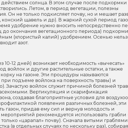
д действием солнца. В этом случае после подкормки
створились. Летом, в период вегетации, полезны
я. Он не только подкисляет почву, но и мешает ра
, конский щавель и др). В жаркий сухой период газ
время удобрение нужно вносить непосредственно п
яц до окончания вегетационного периода) подкорми
йным (хлористый калий) удобрением. Осенью нельз
входит азот.
з 10-12 дней) возникает необходимость «вычесать»
 войлок и другие растительные остатки, а также
корку на газоне. Эти процедуры называются
при подъеме войлока на поверхность травы) и
паю). Зачастую войлок служит причиной болезней трав
насекомыми. Вертикуляция и скарификация
зона, создавая благоприятные условия для воздухо
профилактикой появления различных болезней, эти
ь газон, придав ему сил и вернув молодость и
 мероприятий рекомендуется использовать грабли 
он только «царапал» почву). Сначала витыми граблями
тка (в отдельных случаях по нескольку раз), собира