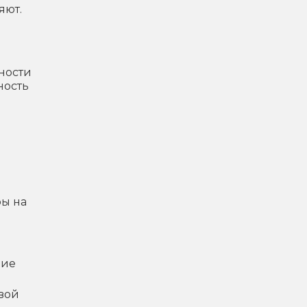
яют.
хности
ность
ры на
ние
овой